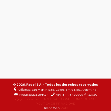
© 2026. Fadel S.A. - Todos los derechos reservados
Oficinas: San Martín 1335, Colón, Entre Ríos, Argentina -
info@fadelsa.com.ar -
+54 (3447) 420909 // 423099
Legajo Impositivo – FADEL S.A.
-
CONDICIONES DE USO
-
POLÍTICA DE PRIVACIDAD
Diseño Web:
ZAID